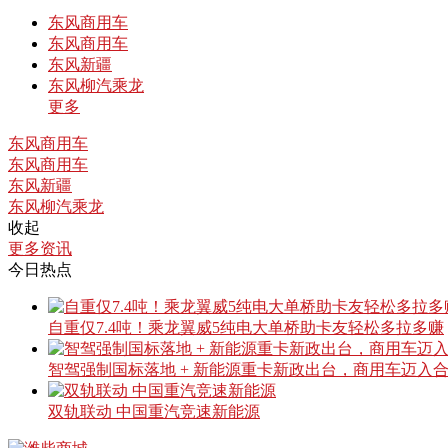
东风商用车
东风商用车
东风新疆
东风柳汽乘龙
更多
东风商用车
东风商用车
东风新疆
东风柳汽乘龙
收起
更多资讯
今日热点
自重仅7.4吨！乘龙翼威5纯电大单桥助卡友轻松多拉多赚
智驾强制国标落地 + 新能源重卡新政出台，商用车迈入
双轨联动 中国重汽竞速新能源