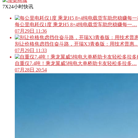
7X24小时快讯
每公里电耗仅1度 乘龙H5 8×4纯电载货车助您稳赚每一…
07月29日 11:36
别让价格焦虑挡住奋斗路，开瑞X3青春版：用技术普惠
07月29日 11:33
自重仅7.4吨！乘龙翼威5纯电大单桥助卡友轻松多拉多…
07月28日 20:54