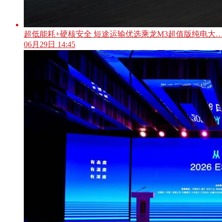
超低能耗+硬核安全 短途运输优选乘龙M3超值版纯电大
06月29日 14:45