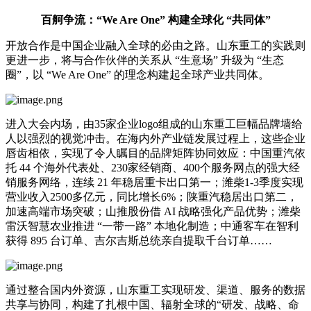
百舸争流：“We Are One” 构建全球化 “共同体”
开放合作是中国企业融入全球的必由之路。山东重工的实践则
更进一步，将与合作伙伴的关系从 “生意场” 升级为 “生态
圈”，以 “We Are One” 的理念构建起全球产业共同体。
进入大会内场，由35家企业logo组成的山东重工巨幅品牌墙给
人以强烈的视觉冲击。在海内外产业链发展过程上，这些企业
唇齿相依，实现了令人瞩目的品牌矩阵协同效应：中国重汽依
托 44 个海外代表处、230家经销商、400个服务网点的强大经
销服务网络，连续 21 年稳居重卡出口第一；潍柴1-3季度实现
营业收入2500多亿元，同比增长6%；陕重汽稳居出口第二，
加速高端市场突破；山推股份借 AI 战略强化产品优势；潍柴
雷沃智慧农业推进 “一带一路” 本地化制造；中通客车在智利
获得 895 台订单、吉尔吉斯总统亲自提取千台订单……
通过整合国内外资源，山东重工实现研发、渠道、服务的数据
共享与协同，构建了扎根中国、辐射全球的“研发、战略、命