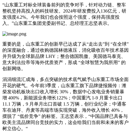
“山东重工对标全球装备前列的竞争对手，针对动力链、整车
整机坚持高投入的科技研发。2024年研发费投入136亿元，研
发强度4.2%。今年我们也会按照这个强度，保持高强度投
入。”山东重工集团党委副书记、总经理王志坚表示。
重要的是，山东重工的创新早已达成了从“走出去”到 “在全球”
的深度融合，通过收购德国林德液压，消化吸收百年技术基因
并升级为全球新品牌 LHY；整合德国凯傲、美国德马泰克、
意大利法拉帝等海外优质资产，形成 “全球智慧为我所用” 的
创新网络。
涓涓细流汇成海，多点突破的技术底气赋予山东重工市场全面
开花的硬气。今年前3季度，山东重工旗下品牌捷报频传：潍
柴发动机板块出口收入增长 30%，数据中心发电业务销量暴
增 400%，新能源业务增长122%；中国重汽 1-9 月重卡出口
11.1 万辆，9 月单月出口首破 1.5 万辆，创行业纪录；中通客
车在迪拜、丹麦等高端市场实现突破，海外收入增长 40%，
摆脱了 “低价竞争” 的标签。王志坚表示，“中国品牌已具备与
欧美主流品牌同台竞技的实力，这会给我们当前和未来的客户
树立信心。“