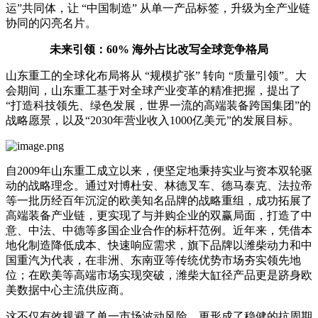
运”共同体，让 “中国制造” 从单一产品标签，升级为全产业链
协同的闪亮名片。
未来引领：60% 海外占比改写全球竞争格局
山东重工的全球化布局将从 “规模扩张” 转向 “质量引领”。大
会期间，山东重工基于对全球产业变革的精准把握，提出了
“打造科技领先、绿色发展，世界一流的高端装备跨国集团”的
战略愿景，以及“2030年营业收入1000亿美元”的发展目标。
自2009年山东重工成立以来，便坚定地秉持实业与资本双轮驱
动的战略理念。通过对博杜安、林德叉车、德马泰克、法拉帝
等一批历经百年沉淀的欧美知名品牌的战略重组，成功拓展了
高端装备产业链，更实现了与并购企业的双赢局面，打造了中
意、中法、中德等多国企业合作的标杆范例。近年来，凭借本
地化制造降低成本、快速响应需求，旗下品牌以潍柴动力和中
国重汽为代表，在非洲、东南亚等传统优势市场夯实领先地
位；在欧美等高端市场实现突破，潍柴大缸径产品更是跻身欧
美数据中心主流供应商。
这不仅有效规避了单一市场波动风险，更形成了稳健的抗周期