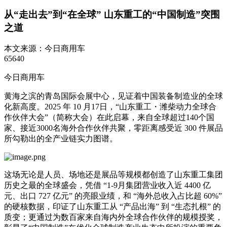
从“走出去”到“在全球” 山东重工的“中国制造”突围
之道
本文来源：
今日商用车
65640
今日商用车
黄海之滨的青岛国际会展中心，见证着中国装备制造业的全球
化新高度。2025 年 10 月17日，“山东重工・潍柴动力全球合
作伙伴大会”（简称大会）在此启幕，来自全球超过140个国
家、接近3000名海外合作伙伴共聚，零距离感受近 300 件展品
所勾勒出的全产业链实力图谱。
这场无论是人员、场地还是展品等规模都创造了山东重工集团
历史之最的全球盛会，凭借 “1-9月集团营业收入近 4400 亿
元、出口 727 亿元” 的亮眼业绩，和 “海外总收入占比超 60%”
的硬核数据，印证了山东重工从 “产品出海” 到 “生态扎根” 的
质变；更通过为数百家来自海内外全球合作伙伴的规模授奖，