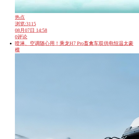
热点
浏览:
3115
08月07日 14:58
0
评论
喷淋、空调随心用！乘龙H7 Pro畜禽车双供电恒温太豪
横