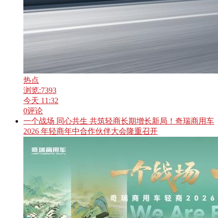
热点
浏览:
7393
今天 11:32
0
评论
一个战场 同心共生 共筑轻商长期增长新局！奇瑞商用车
2026 年轻商年中合作伙伴大会隆重召开