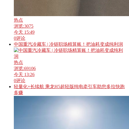
热点
浏览:
3075
今天 15:49
0
评论
中国重汽冷藏车 | 冷链职场精算账！把油耗变成纯利润
热点
浏览:
69106
今天 13:26
0
评论
轻量化+长续航 乘龙H5超轻版纯电牵引车助您多拉快跑
多赚