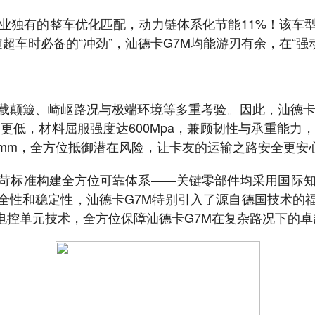
业独有的整车优化匹配，动力链体系化节能11%！该车型
超车时必备的“冲劲”，汕德卡G7M均能游刃有余，在“强动
载颠簸、崎岖路况与极端环境等多重考验。因此，汕德卡
量更低，材料屈服强度达600Mpa，兼顾韧性与承重能力
mm，全方位抵御潜在风险，让卡友的运输之路安全更安
苛标准构建全方位可靠体系——关键零部件均采用国际知
全性和稳定性，汕德卡G7M特别引入了源自德国技术的
电控单元技术，全方位保障汕德卡G7M在复杂路况下的卓