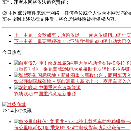
车”，违者本网将依法追究责任；
② 本网部分稿件来源于网络，任何单位或个人认为本网发布
车在收到上述法律文件后，将会尽快移除被控侵权内容。
上一主题：金秋盛惠，热购依燃——南京依维柯30周年
下一主题：重要里程碑！比亚迪欧洲第5000辆电动大巴
今日热点
自重仅7.4吨！乘龙翼威5纯电大单桥助卡友轻松多拉多赚
智驾强制国标落地 + 新能源重卡新政出台，商用车迈入
双轨联动 中国重汽竞速新能源
7X24小时快讯
每公里电耗仅1度 乘龙H5 8×4纯电载货车助您稳赚每一…