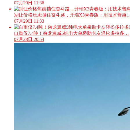
07月29日 11:36
别让价格焦虑挡住奋斗路，开瑞X3青春版：用技术普惠
07月29日 11:33
自重仅7.4吨！乘龙翼威5纯电大单桥助卡友轻松多拉多…
07月28日 20:54