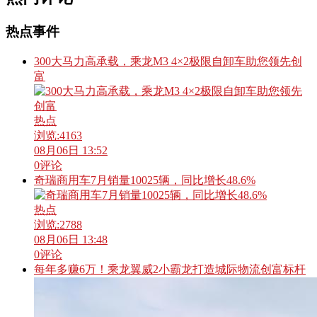
热点事件
300大马力高承载，乘龙M3 4×2极限自卸车助您领先创
富
热点
浏览:
4163
08月06日 13:52
0
评论
奇瑞商用车7月销量10025辆，同比增长48.6%
热点
浏览:
2788
08月06日 13:48
0
评论
每年多赚6万！乘龙翼威2小霸龙打造城际物流创富标杆