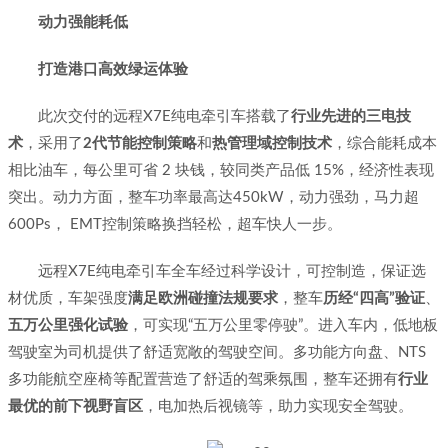
动力强能耗低
打造港口高效绿运体验
此次交付的远程X7E纯电牵引车搭载了
行业先进的三电技
术
，采用了
2代节能控制策略
和
热管理域控制技术
，综合能耗成本
相比油车，每公里可省 2 块钱，较同类产品低 15%，经济性表现
突出。动力方面，整车功率最高达450kW，动力强劲，马力超
600Ps， EMT控制策略换挡轻松，超车快人一步。
远程X7E纯电牵引车全车经过科学设计，可控制造，保证选
材优质，车架强度
满足欧洲碰撞法规要求
，整车
历经“四高”验证
、
五万公里强化试验
，可实现“五万公里零停驶”。进入车内，低地板
驾驶室为司机提供了舒适宽敞的驾驶空间。多功能方向盘、NTS
多功能航空座椅等配置营造了舒适的驾乘氛围，整车还拥有
行业
最优的前下视野盲区
，电加热后视镜等，助力实现安全驾驶。