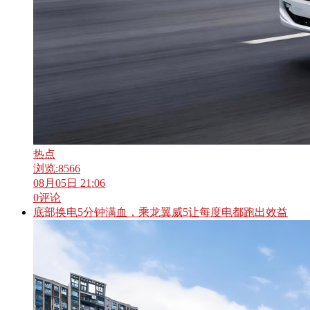
热点
浏览:
8566
08月05日 21:06
0
评论
底部换电5分钟满血，乘龙翼威5让每度电都跑出效益