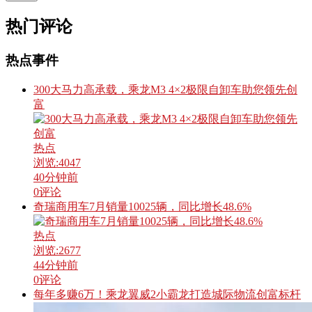
热门评论
热点事件
300大马力高承载，乘龙M3 4×2极限自卸车助您领先创
富
热点
浏览:
4047
40分钟前
0
评论
奇瑞商用车7月销量10025辆，同比增长48.6%
热点
浏览:
2677
44分钟前
0
评论
每年多赚6万！乘龙翼威2小霸龙打造城际物流创富标杆