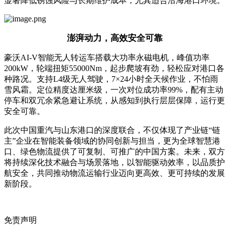
显著降低锈蚀风险与长期维护成本，尤其适合沿海港口环境。
澎湃动力，高效安全可靠
豪沃AI-V智能无人转运车搭载大功率永磁电机，峰值功率
200kW，轮端扭矩55000Nm，起步爬坡有劲，轻松应对港口各
种路况。支持L4级无人驾驶，7×24小时全天候作业，不怕雨
雪风霜。定位精度达厘米级，一次对位成功率99%，配有主动
停车和双冗余紧急避让系统，从感知到执行层层保障，运行更
安全可靠。
此次中国重汽与山东港口的深度联合，不仅体现了产业链“链
主”企业在智能装备领域的协同创新与担当，更为全球智慧港
口、绿色物流提供了可复制、可推广的中国方案。未来，双方
将持续深化技术融合与场景落地，以智能驱动效率，以品质护
航安全，共同推动物流运输行业迈向更高效、更可持续的发展
新阶段。
免责声明