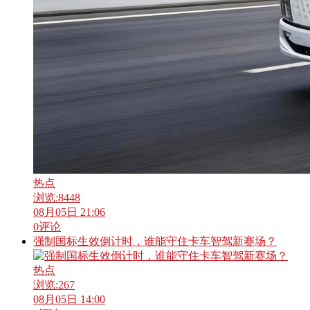
热点
浏览:
8448
08月05日 21:06
0
评论
强制国标生效倒计时，谁能守住卡车智驾新赛场？
热点
浏览:
267
08月05日 14:00